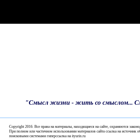
Турнир по шахматам ко Дню России в клубе
"Волшебная звезда"
С Днём России!
Депутаты профильного комитета Законодательного
Собрания по АПК обсудили итоги весенне-полевых
работ в 2026 году
Благодарность депутату
Итоги предварительного голосования подвели в
"Единой России"
«Единая Россия» наградила победителей
Всероссийского конкурса «Земский почтальон»
"Смысл жизни - жить со смыслом... 
В Нижнем Новгороде стартовал Второй
Всероссийский агродиктант
Copyright 2016. Все права на материалы, находящиеся нa сайте, охраняются закон
Депутаты профильного комитета обсудили комплек
При полном или частичном использовании материалов сайта ссылка на источник об
поисковыми системами гиперссылка на ityurin.ru
мер поддержки кадров на селе и работу аграрных