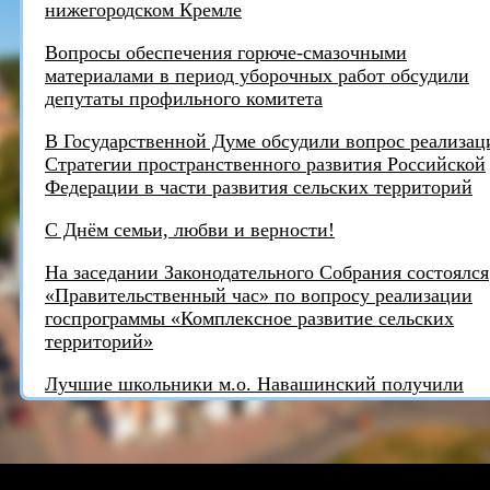
нижегородском Кремле
Вопросы обеспечения горюче-смазочными
материалами в период уборочных работ обсудили
депутаты профильного комитета
В Государственной Думе обсудили вопрос реализац
Стратегии пространственного развития Российской
Федерации в части развития сельских территорий
С Днём семьи, любви и верности!
На заседании Законодательного Собрания состоялся
«Правительственный час» по вопросу реализации
госпрограммы «Комплексное развитие сельских
территорий»
Лучшие школьники м.о. Навашинский получили
награды от депутата
Игорь Тюрин награждён медалью "За поддержку
СВО"