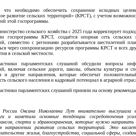
 что необходимо обеспечить сохранение исходных целев
ое развитие сельских территорий» (КРСТ), с учетом возможно
ий этой госпрограммы.
нистерство сельского хозяйства с 2025 года корректирует подхо
ции госпрограммы КРСТ, создаётся опорная сеть сельских
ий, совместно с регионами разрабатывается шестилетний план
ься через синхронизацию ресурсов программы КРСТ и всех дру
тия в сельской местности.
астники парламентских слушаний обсудили вопросы инфр
ий, включая сельские дороги, школы, объекты культуры и сп
ия и другие направления, которые обеспечат положительн
сть сельского населения и кадровый потенциал в аграрной отрас
астники парламентских слушаний приняли на основу рекоменда
а России Оксана Николаевна Лут внимательно выслушала в
оги и наметила основные тенденции сосредоточения усил
нансов, спорта и здравоохранения, которые нужно направить
в направлении развития сельских территорий. Это касает
оительства жилья, благоустройства, социальной сферы, созда