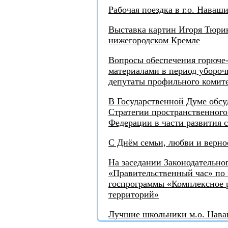
Рабочая поездка в г.о. Наваш
Выставка картин Игоря Тюрин
нижегородском Кремле
Вопросы обеспечения горюче
материалами в период убороч
депутаты профильного комит
В Государственной Думе обсу
Стратегии пространственного
Федерации в части развития 
С Днём семьи, любви и верно
На заседании Законодательно
«Правительственный час» по 
госпрограммы «Комплексное р
территорий»
Лучшие школьники м.о. Нав
награды от депутата