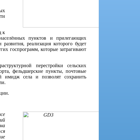
ых
сти
д к
 населённых пунктов и прилегающих
 развития, реализация которого будет
гих госпрограмм, которые затрагивают
аструктурной перестройки сельских
орта, фельдшерские пункты, почтовые
ый имидж села и позволят сохранить
ли.
ции.
се
ий
 на
ся
ние