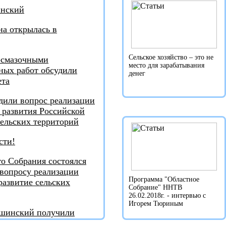
инский
а открылась в
Сельское хозяйство – это не
-смазочными
место для зарабатывания
ных работ обсудили
денег
ета
дили вопрос реализации
 развития Российской
сельских территорий
сти!
го Собрания состоялся
вопросу реализации
Программа "Областное
азвитие сельских
Собрание" ННТВ
26.02.2018г. - интервью с
Игорем Тюриным
ашинский получили