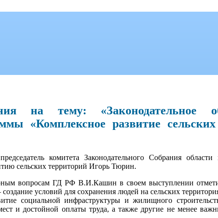
ния на тему: «Законодательное об
аммы «Комплексное развитие сельски
редседатель комитета Законодательного Собрания области 
тию сельских территорий Игорь Тюрин.
арным вопросам ГД РФ В.И.Кашин в своем выступлении отмет
– создание условий для сохранения людей на сельских территори
витие социальной инфраструктуры и жилищного строительств
мест и достойной оплаты труда, а также другие не менее важ