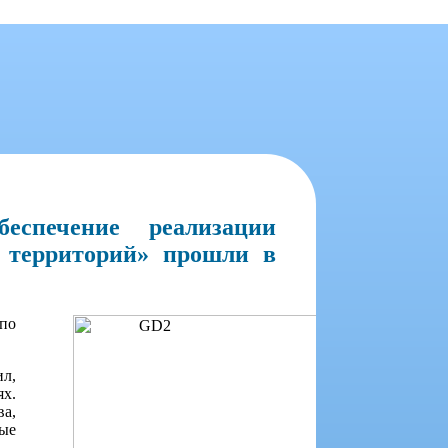
еспечение реализации
х территорий» прошли в
по
ил,
ях.
а,
ные