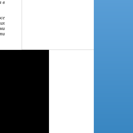
я в
все
 их
зни
сти