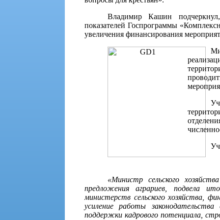
Владимир Кашин подчеркнул,
показателей Госпрограммы «Комплексн
увеличения финансирования мероприят
Ми
реализа
территор
проводит
мероприя
Уч
территор
отделен
численно
Уч
«Министр сельского хозяйств
предложения аграриев, подвела ит
министерств сельского хозяйства, фи
усиление работы законодательства 
поддержки кадрового потенциала, стр