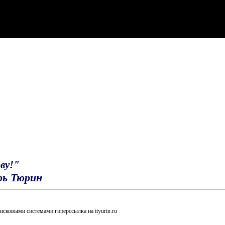
ву!"
рь Тюрин
исковыми системами гиперссылка на ityurin.ru