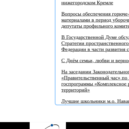
нижегородском Кремле
Вопросы обеспечения горюче
материалами в период убороч
депутаты профильного комит
В Государственной Думе обсу
Стратегии пространственного
Федерации в части развития 
С Днём семьи, любви и верно
На заседании Законодательно
«Правительственный час» по 
госпрограммы «Комплексное р
территорий»
Лучшие школьники м.о. Нав
награды от депутата
Игорь Тюрин награждён меда
СВО"