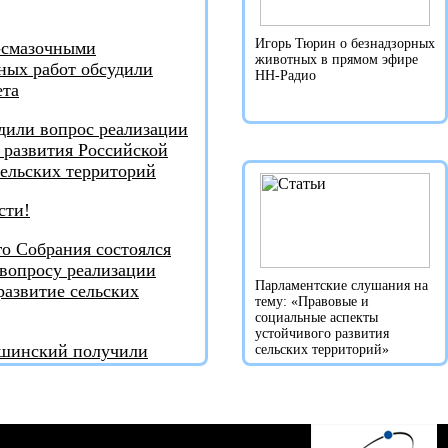
Игорь Тюрин о безнадзорных
-смазочными
животных в прямом эфире
ных работ обсудили
НН-Радио
ета
дили вопрос реализации
 развития Российской
сельских территорий
сти!
го Собрания состоялся
вопросу реализации
Парламентские слушания на
азвитие сельских
тему: «Правовые и
социальные аспекты
устойчивого развития
ашинский получили
сельских территорий»
Посмотреть все статьи...
лью "За поддержку