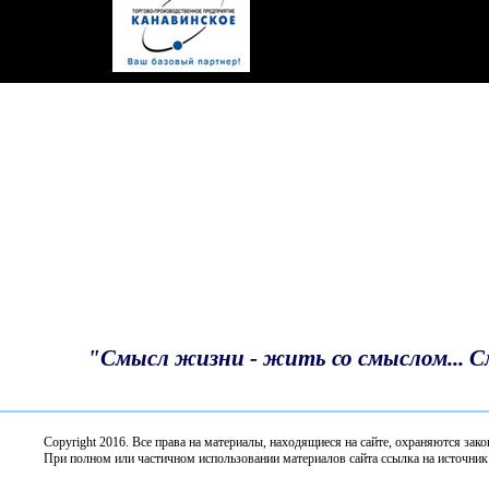
Турнир по шахматам ко Дню Р
"Волшебная звезда"
С Днём России!
Депутаты профильного комите
Собрания по АПК обсудили и
работ в 2026 году
Благодарность депутату
Итоги предварительного голо
"Единой России"
«Единая Россия» наградила п
Всероссийского конкурса «Зе
"Смысл жизни - жить со смыслом... 
В Нижнем Новгороде стартов
Всероссийский агродиктант
Copyright 2016. Все права на материалы, находящиеся нa сайте, охраняются зак
Депутаты профильного комит
При полном или частичном использовании материалов сайта ссылка на источник 
мер поддержки кадров на селе