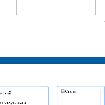
И:
СТАТЬИ:
инский
а открылась в