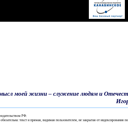
оссии в клубе
та Законодательного
тоги весенне-полевых
сования подвели в
обедителей
мский почтальон»
Смысл моей жизни – служение людям и Отечест
Иго
ал Второй
онодательством РФ.
ета обсудили комплекс
обязательна: текст и прямая, видимая пользователем, не закрытая от индексирования по
 и работу аграрных