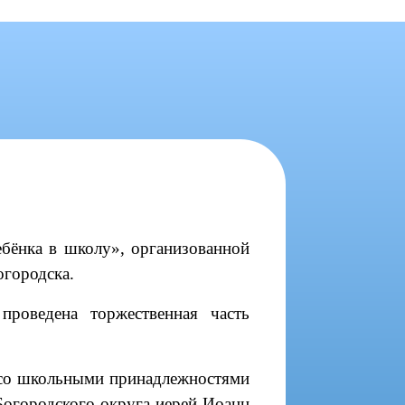
бёнка в школу», организованной
огородска.
проведена торжественная часть
 со школьными принадлежностями
Богородского округа иерей Иоанн