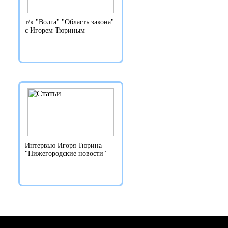
т/к "Волга" "Область закона"
с Игорем Тюриным
Интервью Игоря Тюрина
"Нижегородские новости"