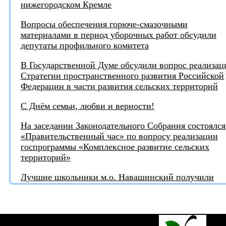
нижегородском Кремле
Вопросы обеспечения горюче-смазочными
материалами в период уборочных работ обсудили
депутаты профильного комитета
В Государственной Думе обсудили вопрос реализац
Стратегии пространственного развития Российской
Федерации в части развития сельских территорий
С Днём семьи, любви и верности!
На заседании Законодательного Собрания состоялся
«Правительственный час» по вопросу реализации
госпрограммы «Комплексное развитие сельских
территорий»
Лучшие школьники м.о. Навашинский получили
награды от депутата
Игорь Тюрин награждён медалью "За поддержку
СВО"