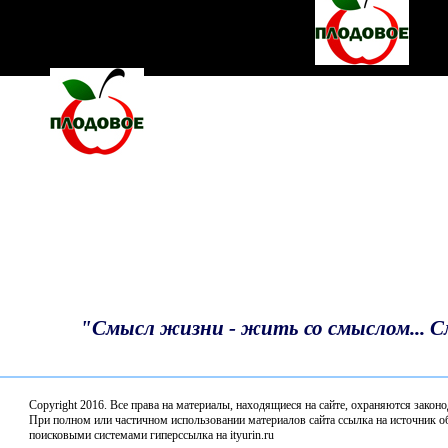
Турнир по шахматам ко Дню России в клубе
"Волшебная звезда"
С Днём России!
Депутаты профильного комитета Законодательного
Собрания по АПК обсудили итоги весенне-полевых
работ в 2026 году
Благодарность депутату
Итоги предварительного голосования подвели в
"Единой России"
«Единая Россия» наградила победителей
Всероссийского конкурса «Земский почтальон»
"Смысл жизни - жить со смыслом... 
В Нижнем Новгороде стартовал Второй
Всероссийский агродиктант
Copyright 2016. Все права на материалы, находящиеся нa сайте, охраняются закон
Депутаты профильного комитета обсудили комплек
При полном или частичном использовании материалов сайта ссылка на источник об
поисковыми системами гиперссылка на ityurin.ru
мер поддержки кадров на селе и работу аграрных