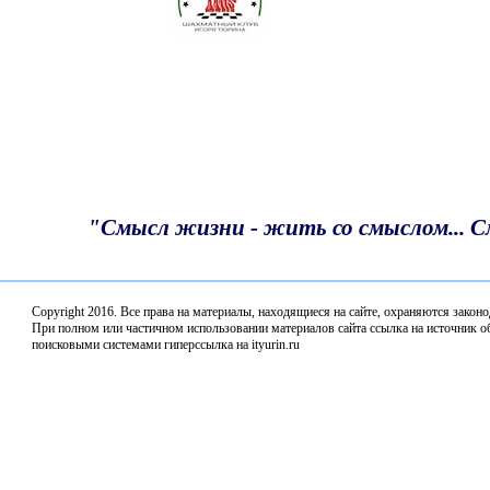
Депутаты профильного комитета Законодательного
Собрания по АПК обсудили итоги весенне-полевых
работ в 2026 году
Благодарность депутату
Итоги предварительного голосования подвели в
"Единой России"
«Единая Россия» наградила победителей
Всероссийского конкурса «Земский почтальон»
"Смысл жизни - жить со смыслом... 
В Нижнем Новгороде стартовал Второй
Всероссийский агродиктант
Copyright 2016. Все права на материалы, находящиеся нa сайте, охраняются закон
Депутаты профильного комитета обсудили комплек
При полном или частичном использовании материалов сайта ссылка на источник об
поисковыми системами гиперссылка на ityurin.ru
мер поддержки кадров на селе и работу аграрных
учебных заведений региона
О результатах "Народной программы" депутаты
отчитались перед богородчанами
С Днём Победы!