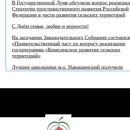
В Государственной Думе обсудили вопрос реализац
Стратегии пространственного развития Российской
Федерации в части развития сельских территорий
С Днём семьи, любви и верности!
На заседании Законодательного Собрания состоялся
«Правительственный час» по вопросу реализации
госпрограммы «Комплексное развитие сельских
территорий»
Лучшие школьники м.о. Навашинский получили
награды от депутата
Игорь Тюрин награждён медалью "За поддержку
СВО"
Турнир по шахматам ко Дню России в клубе
"Волшебная звезда"
С Днём России!