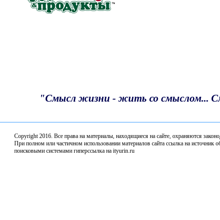
Собрания по АПК обсудили итоги весенне-полевых
работ в 2026 году
Благодарность депутату
Итоги предварительного голосования подвели в
"Единой России"
«Единая Россия» наградила победителей
Всероссийского конкурса «Земский почтальон»
"Смысл жизни - жить со смыслом... 
В Нижнем Новгороде стартовал Второй
Всероссийский агродиктант
Copyright 2016. Все права на материалы, находящиеся нa сайте, охраняются закон
Депутаты профильного комитета обсудили комплек
При полном или частичном использовании материалов сайта ссылка на источник об
поисковыми системами гиперссылка на ityurin.ru
мер поддержки кадров на селе и работу аграрных
учебных заведений региона
О результатах "Народной программы" депутаты
отчитались перед богородчанами
С Днём Победы!