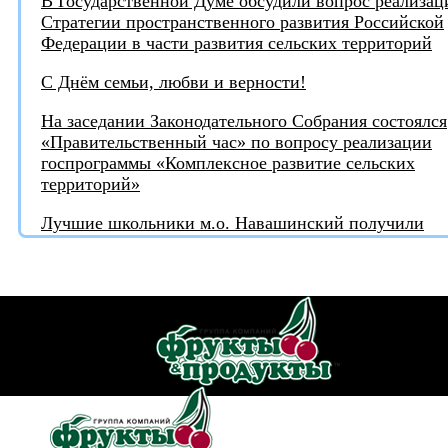
В Государственной Думе обсудили вопрос реализац
Стратегии пространственного развития Российской
Федерации в части развития сельских территорий
С Днём семьи, любви и верности!
На заседании Законодательного Собрания состоялся
«Правительственный час» по вопросу реализации
госпрограммы «Комплексное развитие сельских
территорий»
Лучшие школьники м.о. Навашинский получили
награды от депутата
Игорь Тюрин награждён медалью "За поддержку
СВО"
Турнир по шахматам ко Дню России в клубе
"Волшебная звезда"
С Днём России!
Депутаты профильного комитета Законодательного