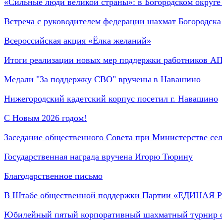
«Сильные люди великой страны»: в Богородском округ
Встреча с руководителем федерации шахмат Богородска
Всероссийская акция «Ёлка желаний»
Итоги реализации новых мер поддержки работников А
Медали "За поддержку СВО" вручены в Навашино
Нижегородский кадетский корпус посетил г. Навашино
С Новым 2026 годом!
Заседание общественного Совета при Министерстве сел
Государственная награда вручена Игорю Тюрину
Благодарственное письмо
В Штабе общественной поддержки Партии «ЕДИНАЯ Р
Юбилейный пятый корпоративный шахматный турнир с