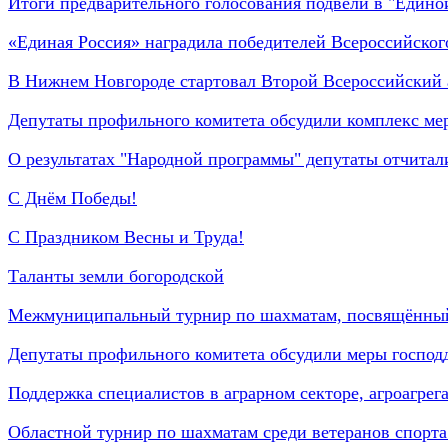
Итоги предварительного голосования подвели в "Едино
«Единая Россия» наградила победителей Всероссийског
В Нижнем Новгороде стартовал Второй Всероссийский 
Депутаты профильного комитета обсудили комплекс мер
О результатах "Народной программы" депутаты отчитал
С Днём Победы!
С Праздником Весны и Труда!
Таланты земли богородской
Межмуниципальный турнир по шахматам, посвящённы
Депутаты профильного комитета обсудили меры господ
Поддержка специалистов в аграрном секторе, агроагрег
Областной турнир по шахматам среди ветеранов спорта