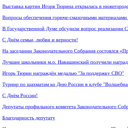
Выставка картин Игоря Тюрина открылась в нижегород
Вопросы обеспечения горюче-смазочными материалами 
В Государственной Думе обсудили вопрос реализации С
С Днём семьи, любви и верности!
На заседании Законодательного Собрания состоялся «П
Лучшие школьники м.о. Навашинский получили наград
Игорь Тюрин награждён медалью "За поддержку СВО"
Турнир по шахматам ко Дню России в клубе "Волшебная
С Днём России!
Депутаты профильного комитета Законодательного Собр
Благодарность депутату