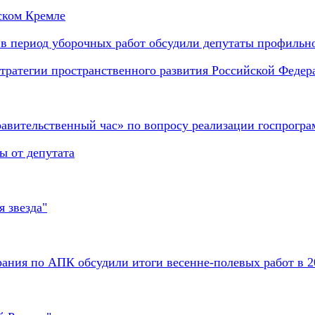
ском Кремле
в период уборочных работ обсудили депутаты профильно
тратегии пространственного развития Российской Федера
равительственный час» по вопросу реализации госпрогр
ы от депутата
 звезда"
ания по АПК обсудили итоги весенне-полевых работ в 2