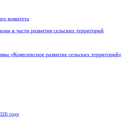
го комитета
ции в части развития сельских территорий
аммы «Комплексное развитие сельских территорий»
026 году