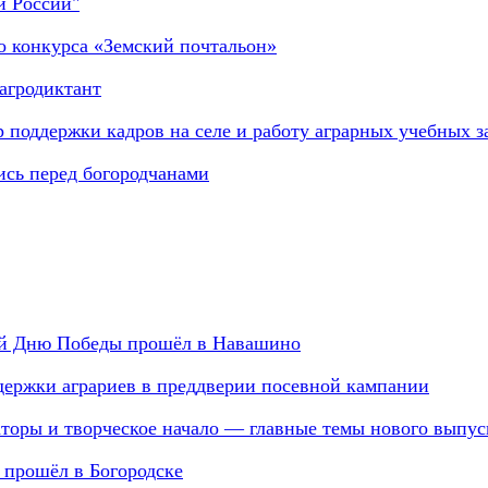
й России"
о конкурса «Земский почтальон»
агродиктант
 поддержки кадров на селе и работу аграрных учебных з
ись перед богородчанами
й Дню Победы прошёл в Навашино
держки аграриев в преддверии посевной кампании
аторы и творческое начало — главные темы нового выпус
 прошёл в Богородске