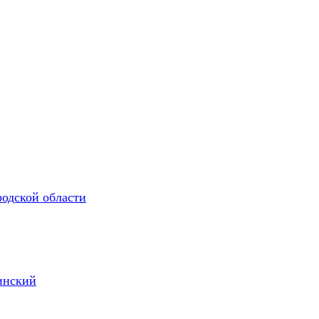
родской области
инский