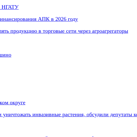
в НГАТУ
инансирования АПК в 2026 году
ть продукцию в торговые сети через агроагрегаторы
ашино
ком округе
и уничтожать инвазивные растения, обсудили депутаты 