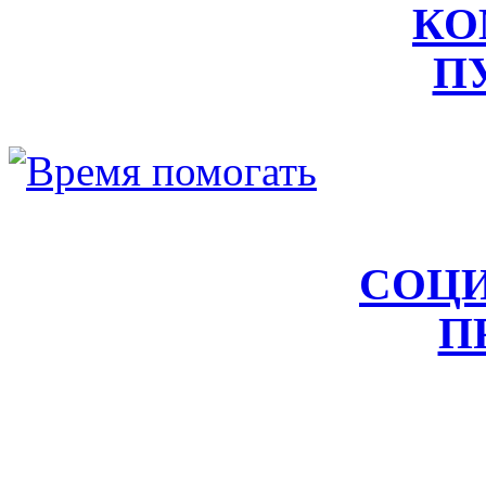
КО
П
СОЦ
П