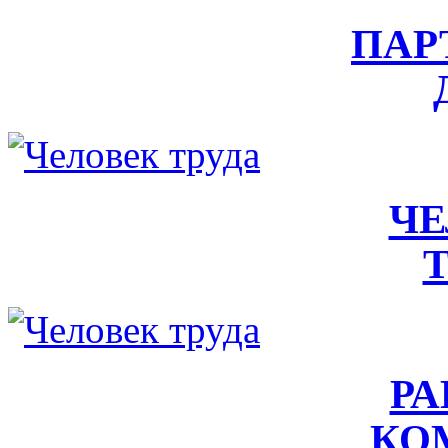
ПАР
ЧЕ
РА
КО