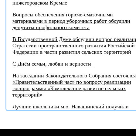
нижегородском Кремле
Вопросы обеспечения горюче-смазочными
материалами в период уборочных работ обсудили
депутаты профильного комитета
В Государственной Думе обсудили вопрос реализац
Стратегии пространственного развития Российской
Федерации в части развития сельских территорий
С Днём семьи, любви и верности!
На заседании Законодательного Собрания состоялся
«Правительственный час» по вопросу реализации
госпрограммы «Комплексное развитие сельских
территорий»
Лучшие школьники м.о. Навашинский получили
награды от депутата
Игорь Тюрин награждён медалью "За поддержку
СВО"