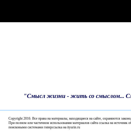
Турнир по шахматам ко Дню России в клубе
"Волшебная звезда"
С Днём России!
Депутаты профильного комитета Законодательного
Собрания по АПК обсудили итоги весенне-полевых
работ в 2026 году
Благодарность депутату
Итоги предварительного голосования подвели в
"Единой России"
«Единая Россия» наградила победителей
Всероссийского конкурса «Земский почтальон»
"Смысл жизни - жить со смыслом... 
В Нижнем Новгороде стартовал Второй
Всероссийский агродиктант
Copyright 2016. Все права на материалы, находящиеся нa сайте, охраняются закон
Депутаты профильного комитета обсудили комплек
При полном или частичном использовании материалов сайта ссылка на источник об
поисковыми системами гиперссылка на ityurin.ru
мер поддержки кадров на селе и работу аграрных