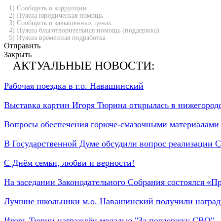
1) Сообщить о коррупции
2) Нужна юридическая помощь
3) Сообщить о завышенных ценах
4) Нужна благотворительная помощь (поддержка)
5) Нужна временная подработка
Отправить
Закрыть
АКТУАЛЬНЫЕ НОВОСТИ:
Рабочая поездка в г.о. Навашинский
Выставка картин Игоря Тюрина открылась в нижегород
Вопросы обеспечения горюче-смазочными материалами 
В Государственной Думе обсудили вопрос реализации С
С Днём семьи, любви и верности!
На заседании Законодательного Собрания состоялся «П
Лучшие школьники м.о. Навашинский получили наград
Игорь Тюрин награждён медалью "За поддержку СВО"