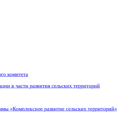
го комитета
ции в части развития сельских территорий
аммы «Комплексное развитие сельских территорий»