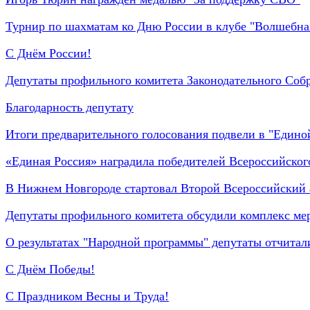
Турнир по шахматам ко Дню России в клубе "Волшебная
С Днём России!
Депутаты профильного комитета Законодательного Собр
Благодарность депутату
Итоги предварительного голосования подвели в "Едино
«Единая Россия» наградила победителей Всероссийског
В Нижнем Новгороде стартовал Второй Всероссийский 
Депутаты профильного комитета обсудили комплекс мер
О результатах "Народной программы" депутаты отчитал
С Днём Победы!
С Праздником Весны и Труда!