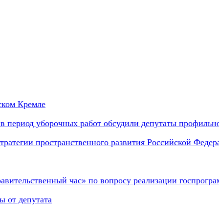
ском Кремле
в период уборочных работ обсудили депутаты профильно
тратегии пространственного развития Российской Федера
равительственный час» по вопросу реализации госпрогр
ы от депутата