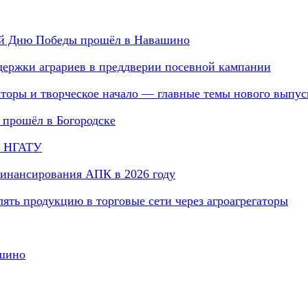
й Дню Победы прошёл в Навашино
держки аграриев в преддверии посевной кампании
аторы и творческое начало — главные темы нового выпус
 прошёл в Богородске
в НГАТУ
инансирования АПК в 2026 году
ть продукцию в торговые сети через агроагрегаторы
ашино