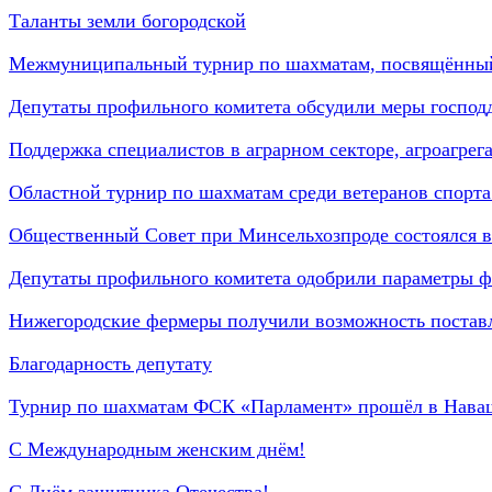
Таланты земли богородской
Межмуниципальный турнир по шахматам, посвящённы
Депутаты профильного комитета обсудили меры господ
Поддержка специалистов в аграрном секторе, агроагрег
Областной турнир по шахматам среди ветеранов спорта
Общественный Совет при Минсельхозпроде состоялся 
Депутаты профильного комитета одобрили параметры ф
Нижегородские фермеры получили возможность поставля
Благодарность депутату
Турнир по шахматам ФСК «Парламент» прошёл в Нав
С Международным женским днём!
С Днём защитника Отечества!