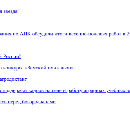
 звезда"
ания по АПК обсудили итоги весенне-полевых работ в 2
й России"
о конкурса «Земский почтальон»
агродиктант
 поддержки кадров на селе и работу аграрных учебных з
ись перед богородчанами