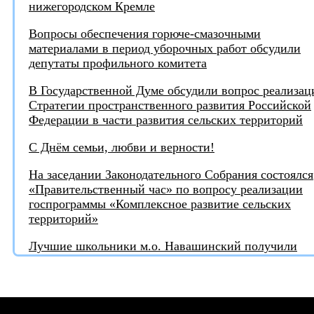
нижегородском Кремле
Вопросы обеспечения горюче-смазочными
материалами в период уборочных работ обсудили
депутаты профильного комитета
В Государственной Думе обсудили вопрос реализац
Стратегии пространственного развития Российской
Федерации в части развития сельских территорий
С Днём семьи, любви и верности!
На заседании Законодательного Собрания состоялся
«Правительственный час» по вопросу реализации
госпрограммы «Комплексное развитие сельских
территорий»
Лучшие школьники м.о. Навашинский получили
награды от депутата
Игорь Тюрин награждён медалью "За поддержку
СВО"