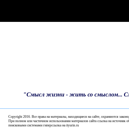
Турнир по шахматам ко Дню России в клубе
"Волшебная звезда"
С Днём России!
Депутаты профильного комитета Законодательного
Собрания по АПК обсудили итоги весенне-полевых
работ в 2026 году
Благодарность депутату
Итоги предварительного голосования подвели в
"Единой России"
«Единая Россия» наградила победителей
Всероссийского конкурса «Земский почтальон»
"Смысл жизни - жить со смыслом... 
В Нижнем Новгороде стартовал Второй
Всероссийский агродиктант
Copyright 2016. Все права на материалы, находящиеся нa сайте, охраняются закон
Депутаты профильного комитета обсудили комплек
При полном или частичном использовании материалов сайта ссылка на источник об
поисковыми системами гиперссылка на ityurin.ru
мер поддержки кадров на селе и работу аграрных