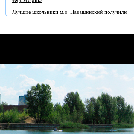
территорий»
Лучшие школьники м.о. Навашинский получили
награды от депутата
Игорь Тюрин награждён медалью "За поддержку
СВО"
Турнир по шахматам ко Дню России в клубе
"Волшебная звезда"
С Днём России!
Депутаты профильного комитета Законодательного
Собрания по АПК обсудили итоги весенне-полевых
работ в 2026 году
Благодарность депутату
Итоги предварительного голосования подвели в
"Единой России"
«Единая Россия» наградила победителей